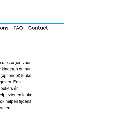
 ons
FAQ
Contact
 die zorgen voor
r kinderen én hun
 (optioneel) leuke
s geven. Een
ezoekers én
elplezier en leuke
ok helpen tijdens
oween.