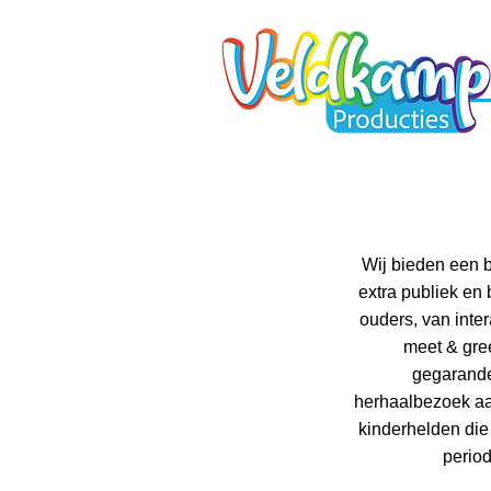
Wij bieden een 
extra publiek en
ouders, van inter
meet & gree
gegarandee
herhaalbezoek aan
kinderhelden die
perio