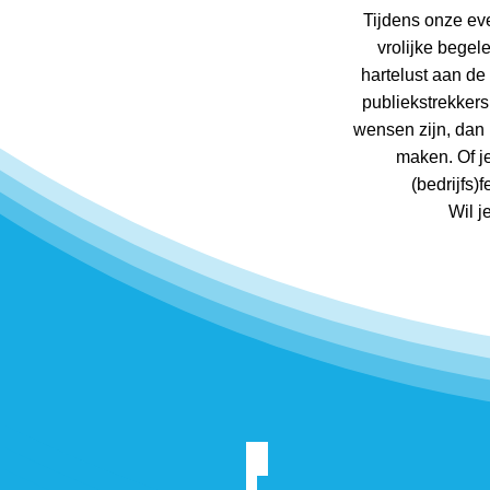
Tijdens onze ev
vrolijke begel
hartelust aan de
publiekstrekker
wensen zijn, dan 
maken. Of j
(bedrijfs)
Wil j
Speeltijd met Bluey &