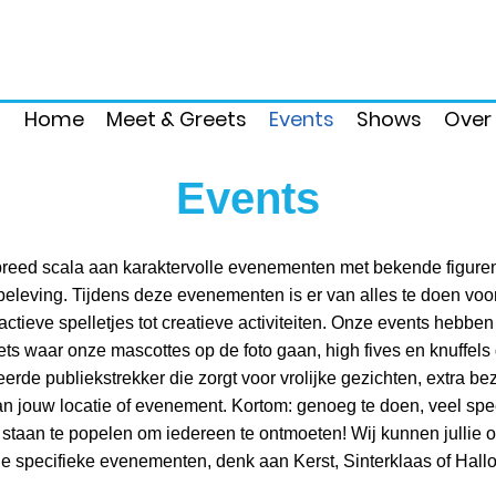
Home
Meet & Greets
Events
Shows
Over
Events
breed scala aan karaktervolle evenementen met bekende figuren
 beleving. Tijdens deze evenementen is er van alles te doen voo
actieve spelletjes tot creatieve activiteiten. Onze events hebben
ts waar onze mascottes op de foto gaan, high fives en knuffel
rde publiekstrekker die zorgt voor vrolijke gezichten, extra b
 jouw locatie of evenement. Kortom: genoeg te doen, veel spe
 staan te popelen om iedereen te ontmoeten! Wij kunnen jullie o
de specifieke evenementen, denk aan Kerst, Sinterklaas of Hall