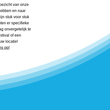
oezicht van onze
 hebben en naar
jn stuk voor stuk
en er specifieke
g onvergetelijk te
tival of een
uw locatie!
s op!
murfen event