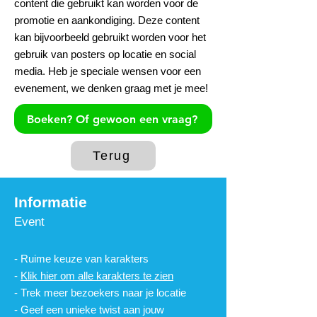
content die gebruikt kan worden voor de
promotie en aankondiging. Deze content
kan bijvoorbeeld gebruikt worden voor het
gebruik van posters op locatie en social
media. Heb je speciale wensen voor een
evenement, we denken graag met je mee!
​
Boeken? Of gewoon een vraag?
Terug
Informat
ie
Event
- Ruime keuze van karakters
-
Klik hier om alle karakters te zien
- Trek meer bezoekers naar je locatie
- Geef een unieke twist aan jouw