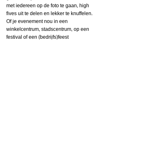
met iedereen op de foto te gaan, high
fives uit te delen en lekker te knuffelen.
Of je evenement nou in een
winkelcentrum, stadscentrum, op een
festival of een (bedrijfs)feest
plaatsvindt, wij hebben altijd de juiste
evenement voor jouw locatie!
Onze evenementen zijn echte
publiekstrekkers, daarbij is
communicatie ook erg belangrijk,
uiteraard helpen we je hiermee ook
graag! Social media wordt steeds
belangrijker en je wilt natuurlijk dat
iedereen weet wanneer het event
plaatsvindt. Vanzelfsprekend zou je
dan graag een aantal mooie social
media posts willen plaatsen, daar