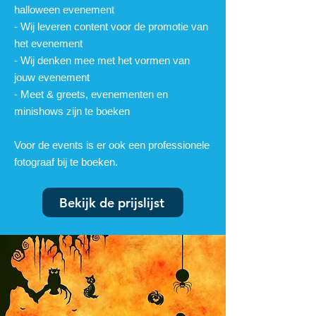
halloween evenement
- Wij leveren content voor de promotie van
het evenement
- Wij denken mee met het vormen van
jouw evenement
- Meet & greets, evenementen en
minishows zijn te boeken
Voor de events is er ook een professionele
fotograaf bij te boeken.
Bekijk de prijslijst