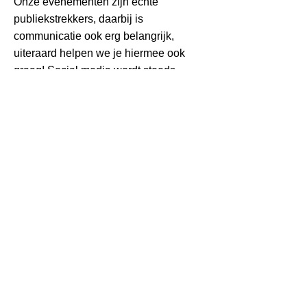
Onze evenementen zijn echte
publiekstrekkers, daarbij is
communicatie ook erg belangrijk,
uiteraard helpen we je hiermee ook
graag! Social media wordt steeds
belangrijker en je wilt natuurlijk dat
iedereen weet wanneer het event
plaatsvindt. Vanzelfsprekend zou je
dan graag een aantal mooie social
media posts willen plaatsen, daar
helpen we je graag mee! Wij hebben
toegang tot de officiële artwork
databases en beschikken zelf over
hoge resolutie foto’s van onze
evenementen en kostuumkarakters.
Omdat wij uitsluitend met officieel
gelicenseerde karakters werken is het
in sommige gevallen nodig om