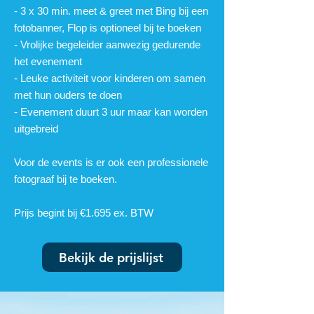
- 3 x 30 min. meet & greet met Bing bij een
fotobanner, Flop is optioneel bij te boeken
- Vrolijke begeleider aanwezig gedurende
het evenement
- Leuke activiteit voor kinderen om samen
met hun ouders te doen
- Evenement duurt 3 u
ur maar kan worden
uitgebreid
Voor de events
is er ook een professionele
fotograaf bij te boeken.
Prijs begint bij €1.695 ex. BTW
Bekijk de prijslijst