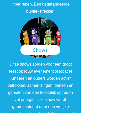
inbegrepen. Een gegarandeerde
publiekstrekker!
Shows
Onze shows zorgen voor een groot
feest op jouw evenement of locatie!
Kinderen én ouders worden actief
betrokken: samen zingen, dansen en
genieten van een feestelijk optreden
vol energie. Elke show wordt
gepresenteerd door een vrolijke