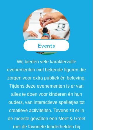
Events
Wij bieden vele karaktervolle
evenementen met bekende figuren die
zorgen voor extra publiek én beleving.
Tijdens deze evenementen is er van
alles te doen voor kinderen én hun
ouders, van interactieve spelletjes tot
creatieve activiteiten. Tevens zit er in
de meeste gevallen een Meet & Greet
met de favoriete kinderhelden bij