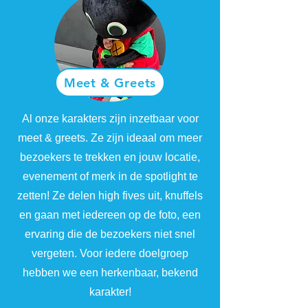
Meet & Greets
Al onze karakters zijn inzetbaar voor
meet & greets. Ze zijn ideaal om meer
bezoekers te trekken en jouw locatie,
evenement of merk in de spotlight te
zetten! Ze delen high fives uit, knuffels
en gaan met iedereen op de foto, een
ervaring die de bezoekers niet snel
vergeten. Voor iedere doelgroep
hebben we een herkenbaar, bekend
karakter!