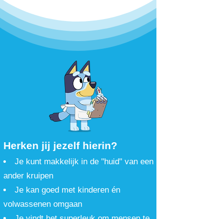
Herken jij jezelf hierin?
Je kunt makkelijk in de "huid" van een
ander kruipen
Je kan goed met kinderen én
volwassenen omgaan
Je vindt het superleuk om mensen te