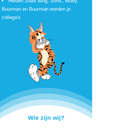
Helden zoals Bing, Sonic, Bluey,
Buurman en Buurman worden je
collega's
Wie zijn wij?