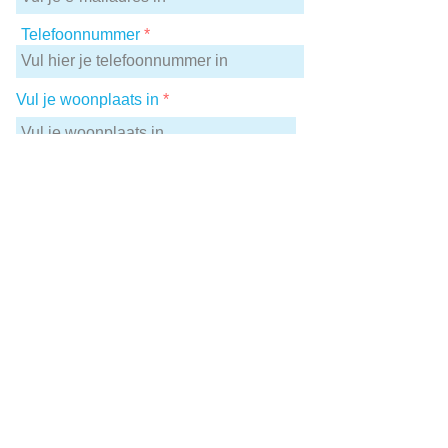
Telefoonnummer
Vul je woonplaats in
Wat is je lengte?
Upload je CV
Bestand uploaden
(max. 15 MB)
Upload een recente foto van jezelf
Bestand uploaden
(max. 15 MB)