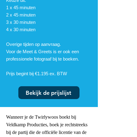
Keuze uit:
1 x 45 mi
nuten
2 x 45 minuten
3 x 30 minuten
4 x 30 minuten
Overige tijden op aanvraag.
Voor de Meet & Greets is er ook een
professionele fotograaf bij te boeken.
Prijs begint bij €1.195 ex. BTW
Bekijk de prijslijst
Wanneer je de Twirlywoos boekt bij
Veldkamp Producties, boek je rechtstreeks
bij de partij die de officiële licentie van de