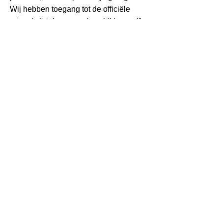
Wij hebben toegang tot de officiële
artwork databases en beschikken zelf
over hoge resolutie foto’s van onze
kostuumkarakters. Omdat wij
uitsluitend met officieel gelicenseerde
karakters werken is het in sommige
gevallen nodig om goedkeuring te
vragen bij de licentiegever. Uiteraard
nemen wij deze zorg ook bij jullie uit
handen!