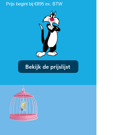
Prijs begint bij €895 ex. BTW
Bekijk de prijslijst