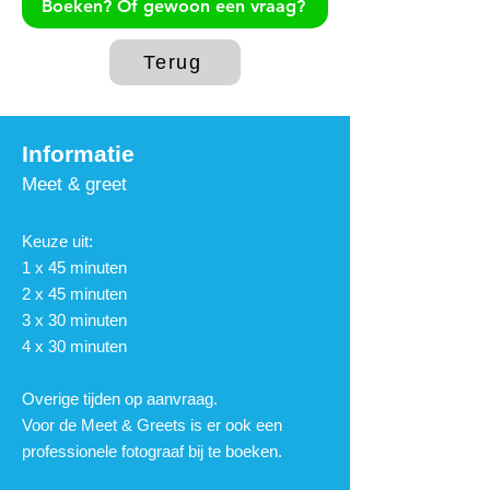
Boeken? Of gewoon een vraag?
Terug
Informat
ie
Meet & g
r
eet
Keuze uit:
1 x 45 mi
nuten
2 x 45 minuten
3 x 30 minuten
4 x 30 minuten
Overige tijden op aanvraag.
Voor de Meet & Greets is er ook een
professionele fotograaf bij te boeken.