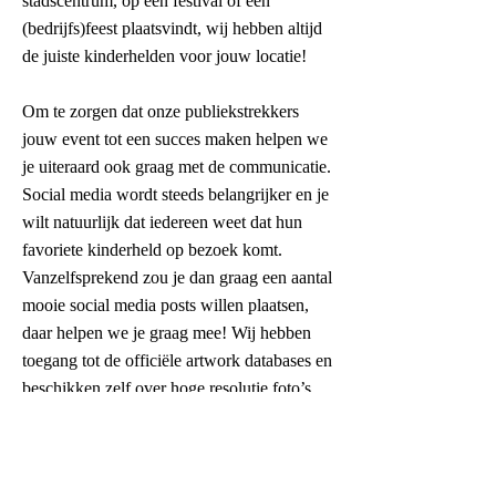
stadscentrum, op een festival of een
(bedrijfs)feest plaatsvindt, wij hebben altijd
de juiste kinderhelden voor jouw locatie!
Om te zorgen dat onze publiekstrekkers
jouw event tot een succes maken helpen we
je uiteraard ook graag met de communicatie.
Social media wordt steeds belangrijker en je
wilt natuurlijk dat iedereen weet dat hun
favoriete kinderheld op bezoek komt.
Vanzelfsprekend zou je dan graag een aantal
mooie social media posts willen plaatsen,
daar helpen we je graag mee! Wij hebben
toegang tot de officiële artwork databases en
beschikken zelf over hoge resolutie foto’s
van onze kostuumkarakters. Omdat wij
uitsluitend met officieel gelicenseerde
karakters werken is het in sommige gevallen