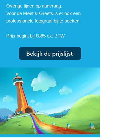
Overige tijden op aanvraag.
Voor de Meet & Greets is er ook een
professionele fotograaf bij te boeken.
Prijs begint bij €895 ex. BTW
Bekijk de prijslijst