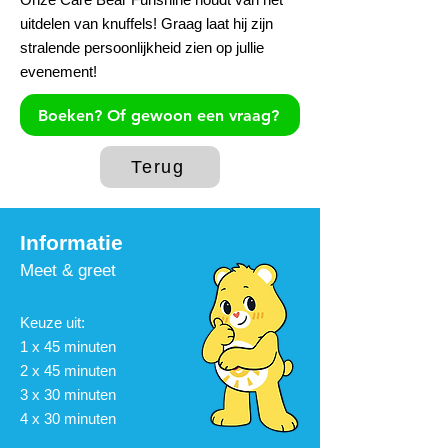
uitdelen van knuffels! Graag laat hij zijn
stralende persoonlijkheid zien op jullie
evenement!
Boeken? Of gewoon een vraag?
Terug
Informat
ie
Meet & g
r
eet
Keuze uit:
1 x 45 mi
nuten
2 x 45 minuten
3 x 30 minuten
4 x 30 minuten